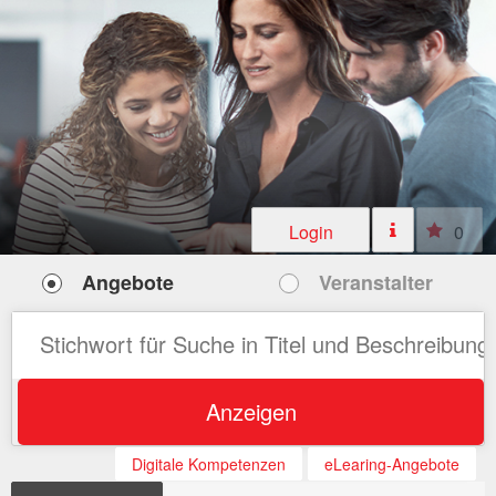
Login
0
Angebote
Veranstalter
Anzeigen
Digitale Kompetenzen
eLearing-Angebote