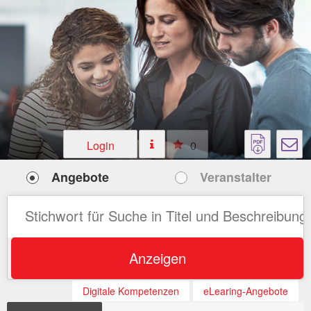
Login
0
Angebote
Veranstalter
Anzeigen
Digitale Kompetenzen
eLearing-Angebote