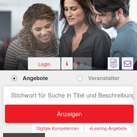
Login
0
Angebote
Veranstalter
Anzeigen
Digitale Kompetenzen
eLearing-Angebote