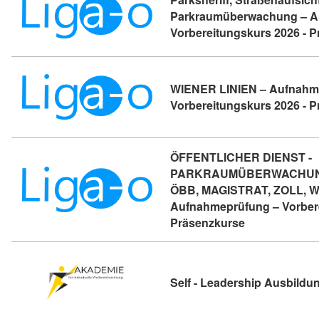
Parkraumüberwachung – A
Vorbereitungskurs 2026 - 
WIENER LINIEN – Aufnahm
Vorbereitungskurs 2026 - 
ÖFFENTLICHER DIENST -
PARKRAUMÜBERWACHUNG
ÖBB, MAGISTRAT, ZOLL, W
Aufnahmeprüfung – Vorbere
Kursdetail: Ö
Präsenzkurse
Self - Leadership Ausbildu