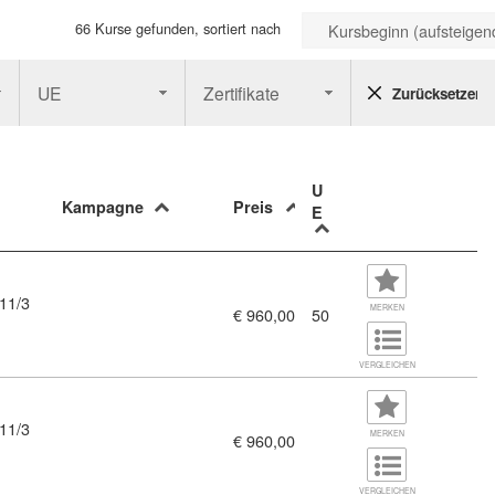
66 Kurse gefunden, sortiert nach
Kursbeginn (aufsteigen
UE
Zertifikate
Zurücksetzen
U
Kampagne
Preis
E
11/3
MERKEN
€ 960,00
50
rbereitungskurs 2026 - Präsenzkurse (10805637)
VERGLEICHEN
11/3
MERKEN
€ 960,00
rbereitungskurse 2026 - Präsenzkurse (10805593)
VERGLEICHEN