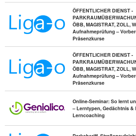
ÖFFENTLICHER DIENST -
PARKRAUMÜBERWACHUNG
ÖBB, MAGISTRAT, ZOLL, W
Aufnahmeprüfung – Vorbere
Kursdetail: Ö
Präsenzkurse
ÖFFENTLICHER DIENST -
PARKRAUMÜBERWACHUNG
ÖBB, MAGISTRAT, ZOLL, W
Aufnahmeprüfung – Vorbere
Kursdetail: Ö
Präsenzkurse
Online-Seminar: So lernt un
– Lerntypen, Gedächtnis &
Kursdetail: On
Lerncoaching
Parksheriff, Straßenaufsich