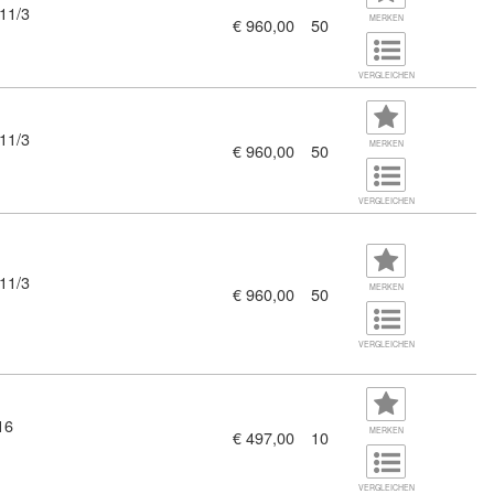
11/3
MERKEN
€ 960,00
50
Parkraumüberwachung – Aufnahmeprüfung - Vorbereitungskurs 202
VERGLEICHEN
11/3
MERKEN
€ 960,00
50
rbereitungskurs 2026 - Präsenzkurse (10805638)
VERGLEICHEN
11/3
MERKEN
€ 960,00
50
ÖBB, MAGISTRAT, ZOLL, WIENER LINIEN - Aufnahmeprüfung – V
VERGLEICHEN
16
MERKEN
€ 497,00
10
VERGLEICHEN