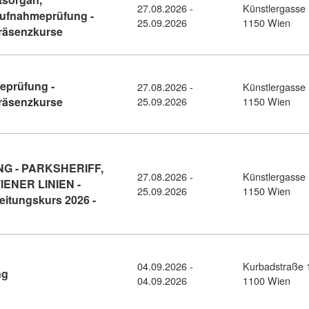
27.08.2026 -
Künstlergasse 
ufnahmeprüfung -
25.09.2026
1150 Wien
Kursdetail: Parksheriff, Straßenaufsichtsorgan, 
Präsenzkurse
eprüfung -
27.08.2026 -
Künstlergasse 
Kursdetail: WIENER LINIEN – Aufnahmeprüfung - Vo
Präsenzkurse
25.09.2026
1150 Wien
 - PARKSHERIFF,
27.08.2026 -
Künstlergasse 
IENER LINIEN -
25.09.2026
1150 Wien
itungskurs 2026 -
FFENTLICHER DIENST - PARKRAUMÜBERWACHUNG - PARKSHERIFF, 
04.09.2026 -
Kurbadstraße 
Kursdetail: Self - Leadership Ausbildung (11334225)
ng
04.09.2026
1100 Wien