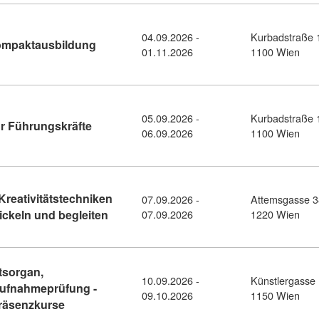
04.09.2026 -
Kurbadstraße 
Kursdetail: Führungskräfte-Seminar Kompak
ompaktausbildung
01.11.2026
1100 Wien
05.09.2026 -
Kurbadstraße 
Kursdetail: TEAM-LEADING Seminar für Führu
 Führungskräfte
06.09.2026
1100 Wien
Kreativitätstechniken
07.09.2026 -
Attemsgasse 3
Kursdetail: Logbuch: Mit Schreib- und Kre
ckeln und begleiten
07.09.2026
1220 Wien
tsorgan,
10.09.2026 -
Künstlergasse 
ufnahmeprüfung -
09.10.2026
1150 Wien
Kursdetail: Parksheriff, Straßenaufsichtsorgan, 
Präsenzkurse