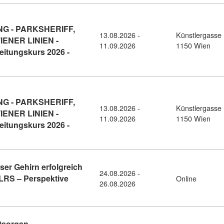
 - PARKSHERIFF,
13.08.2026 -
Künstlergasse 
IENER LINIEN -
11.09.2026
1150 Wien
itungskurs 2026 -
FFENTLICHER DIENST - PARKRAUMÜBERWACHUNG - PARKSHERIFF, 
 - PARKSHERIFF,
13.08.2026 -
Künstlergasse 
IENER LINIEN -
11.09.2026
1150 Wien
itungskurs 2026 -
FFENTLICHER DIENST - PARKRAUMÜBERWACHUNG - PARKSHERIFF, 
ser Gehirn erfolgreich
24.08.2026 -
 LRS – Perspektive
Online
26.08.2026
line-Seminar: So lernt unser Gehirn erfolgreich – Lerntypen, Ge
tsorgan,