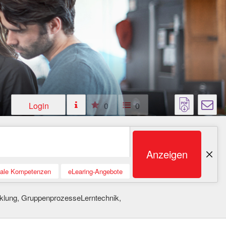
Login
0
0
Anzeigen
tale Kompetenzen
eLearing-Angebote
cklung, GruppenprozesseLerntechnik,