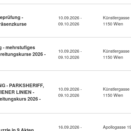
eprüfung -
10.09.2026 -
Künstlergasse 
Kursdetail: WIENER LINIEN – Aufnahmeprüfung - Vo
Präsenzkurse
09.10.2026
1150 Wien
 - mehrstufiges
10.09.2026 -
Künstlergasse 
reitungskurse 2026 -
09.10.2026
1150 Wien
LIZEI - Aufnahmeprüfung - mehrstufiges Aufnahmeverfahren - Vo
 - PARKSHERIFF,
10.09.2026 -
Künstlergasse 
IENER LINIEN -
09.10.2026
1150 Wien
itungskurs 2026 -
FFENTLICHER DIENST - PARKRAUMÜBERWACHUNG - PARKSHERIFF, 
16.09.2026 -
Apollogasse 1
Kursdetail: Mein Leben und ich – Ein Puzzle in 
zzle in 9 Akten