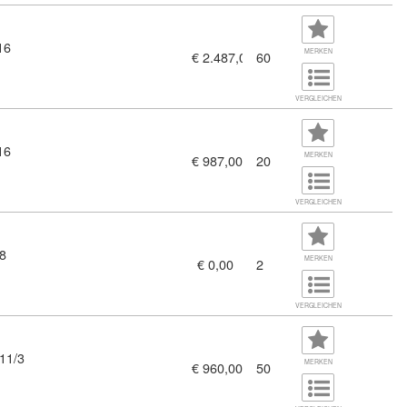
16
tausbildung (8102322)
MERKEN
€ 2.487,00
60
VERGLEICHEN
16
ngskräfte (11334243)
MERKEN
€ 987,00
20
VERGLEICHEN
8
MERKEN
€ 0,00
2
ativitätstechniken persönliche Vorhaben entwickeln und begleite
VERGLEICHEN
11/3
MERKEN
€ 960,00
50
Parkraumüberwachung – Aufnahmeprüfung - Vorbereitungskurs 202