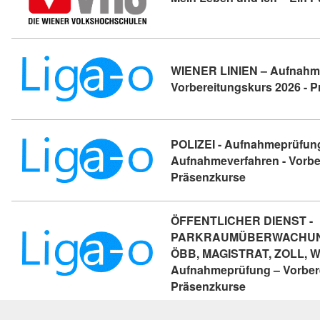
WIENER LINIEN – Aufnahm
Vorbereitungskurs 2026 - 
POLIZEI - Aufnahmeprüfung
Aufnahmeverfahren - Vorbe
Kursdetail: PO
Präsenzkurse
ÖFFENTLICHER DIENST -
PARKRAUMÜBERWACHUNG
ÖBB, MAGISTRAT, ZOLL, W
Aufnahmeprüfung – Vorbere
Kursdetail: Ö
Präsenzkurse
66 Ein