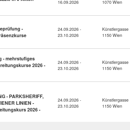
16.09.2026
1070 Wien
eprüfung -
24.09.2026 -
Künstlergasse 
Kursdetail: WIENER LINIEN – Aufnahmeprüfung - Vo
Präsenzkurse
23.10.2026
1150 Wien
 - mehrstufiges
24.09.2026 -
Künstlergasse 
reitungskurse 2026 -
23.10.2026
1150 Wien
LIZEI - Aufnahmeprüfung - mehrstufiges Aufnahmeverfahren - Vo
 - PARKSHERIFF,
24.09.2026 -
Künstlergasse 
IENER LINIEN -
23.10.2026
1150 Wien
itungskurs 2026 -
FFENTLICHER DIENST - PARKRAUMÜBERWACHUNG - PARKSHERIFF, 
träge gefunden (1 von 4)
1
2
3
4