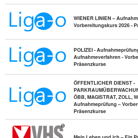
WIENER LINIEN – Aufnahm
Vorbereitungskurs 2026 - 
POLIZEI - Aufnahmeprüfung
Aufnahmeverfahren - Vorbe
Kursdetail: PO
Präsenzkurse
ÖFFENTLICHER DIENST -
PARKRAUMÜBERWACHUNG
ÖBB, MAGISTRAT, ZOLL, W
Aufnahmeprüfung – Vorbere
Kursdetail: Ö
Präsenzkurse
Mein Leben und ich – Ein Pu