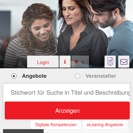
Login
0
Angebote
Veranstalter
Anzeigen
Digitale Kompetenzen
eLearing-Angebote