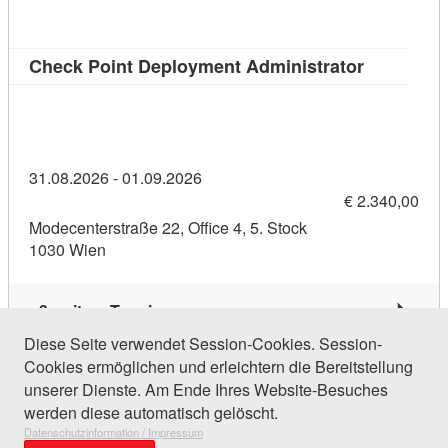
Kursdetail
Check Point Deployment Administrator
31.08.2026 - 01.09.2026
€ 2.340,00
Modecenterstraße 22, Office 4, 5. Stock
1030 Wien
3 weitere Termine
Diese Seite verwendet Session-Cookies. Session-
Cookies ermöglichen und erleichtern die Bereitstellung
111 Einträge gefunden (1 von 6)
unserer Dienste. Am Ende Ihres Website-Besuches
werden diese automatisch gelöscht.
Datenschutzinformation / Impressum