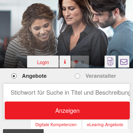
Login
0
Angebote
Veranstalter
Anzeigen
Digitale Kompetenzen
eLearing-Angebote