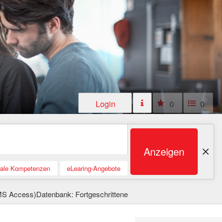
Login
0
0
Anzeigen
tale Kompetenzen
eLearing-Angebote
MS Access)Datenbank: Fortgeschrittene