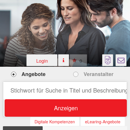
Login
0
Angebote
Veranstalter
Anzeigen
Digitale Kompetenzen
eLearing-Angebote