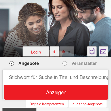
Login
0
Angebote
Veranstalter
Anzeigen
Digitale Kompetenzen
eLearing-Angebote