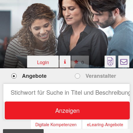
Login
0
Angebote
Veranstalter
Anzeigen
Digitale Kompetenzen
eLearing-Angebote