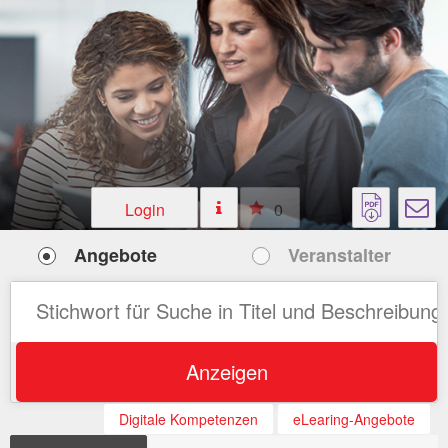
Login
0
Angebote
Veranstalter
Anzeigen
Digitale Kompetenzen
eLearing-Angebote