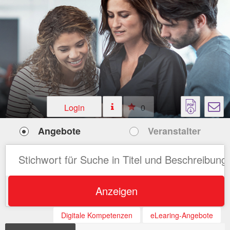
Login
0
Angebote
Veranstalter
Anzeigen
Digitale Kompetenzen
eLearing-Angebote