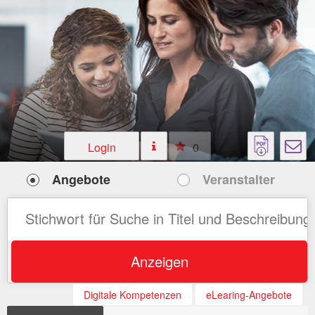
Login
0
Angebote
Veranstalter
Anzeigen
Digitale Kompetenzen
eLearing-Angebote