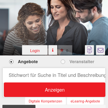
Login
0
Angebote
Veranstalter
Anzeigen
Digitale Kompetenzen
eLearing-Angebote