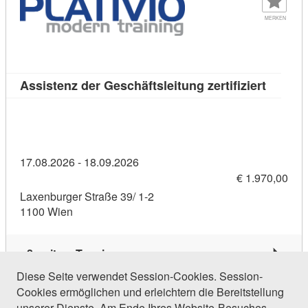
MERKEN
Kursdeta
Assistenz der Geschäftsleitung zertifiziert
17.08.2026 - 18.09.2026
€ 1.970,00
Laxenburger Straße 39/ 1-2
1100 Wien
2 weitere Termine
Diese Seite verwendet Session-Cookies. Session-
Cookies ermöglichen und erleichtern die Bereitstellung
500 Einträge gefunden (1 von 24)
unserer Dienste. Am Ende Ihres Website-Besuches